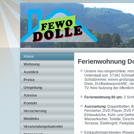
Home
Ferienwohnung Do
Wohnung
Unsere neu eingerichtete, mo
Ausblick
Unterstadt von 57392 Schmall
Schlafzimmer, einem großzügi
Preise
Diele, DU/Badewanne/WC, über
Umgebung
TV, freie Nutzung der öffentli
Anreise
Ferienwohnung 80 qm:
2 Schl
Kontakt
Ausstattung:
Doppelbetten, Ba
Fernseher, DVD-Player, DVD Fi
Versicherung
Einbauküche, Kühl- und Gefrie
Weblinks
Wasserkocher, Toilette, Dus
Terrasse, Elektrogrill, Parkplät
Veranstalungskalender
Einkaufsmöglichkeiten (Rewe)