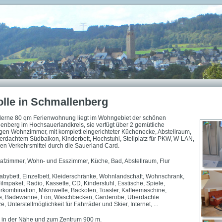
lle in Schmallenberg
derne 80 qm Ferienwohnung liegt im Wohngebiet der schönen
enberg im Hochsauerlandkreis, sie verfügt über 2 gemütliche
gen Wohnzimmer, mit komplett eingerichteter Küchenecke, Abstellraum,
dachtem Südbalkon, Kinderbett, Hochstuhl, Stellplatz für PKW, W-LAN,
chen Verkehrsmittel durch die Sauerland Card.
afzimmer, Wohn- und Esszimmer, Küche, Bad, Abstellraum, Flur
bybett, Einzelbett, Kleiderschränke, Wohnlandschaft, Wohnschrank,
lmpaket, Radio, Kassette, CD, Kinderstuhl, Esstische, Spiele,
rkombination, Mikrowelle, Backofen, Toaster, Kaffeemaschine,
che, Badewanne, Fön, Waschbecken, Garderobe, Überdachte
ze, Unterstellmöglichkeit für Fahrräder und Skier, Internet, ...
 in der Nähe und zum Zentrum 900 m.