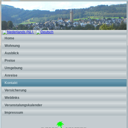
Home
Wohnung
Ausblick
Preise
Umgebung
Anreise
Kontakt
Versicherung
Weblinks
Veranstalungskalender
Impressum