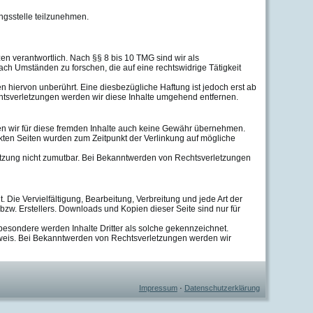
ungsstelle teilzunehmen.
en verantwortlich. Nach §§ 8 bis 10 TMG sind wir als
ach Umständen zu forschen, die auf eine rechtswidrige Tätigkeit
 hiervon unberührt. Eine diesbezügliche Haftung ist jedoch erst ab
htsverletzungen werden wir diese Inhalte umgehend entfernen.
nen wir für diese fremden Inhalte auch keine Gewähr übernehmen.
rlinkten Seiten wurden zum Zeitpunkt der Verlinkung auf mögliche
rletzung nicht zumutbar. Bei Bekanntwerden von Rechtsverletzungen
 Die Vervielfältigung, Bearbeitung, Verbreitung und jede Art der
zw. Erstellers. Downloads und Kopien dieser Seite sind nur für
nsbesondere werden Inhalte Dritter als solche gekennzeichnet.
nweis. Bei Bekanntwerden von Rechtsverletzungen werden wir
Impressum
·
Datenschutzerklärung