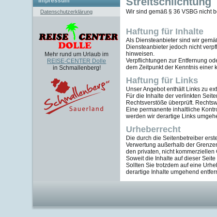
Streitschlichtung
Impressum
Wir sind gemäß § 36 VSBG nicht ber
Datenschutzerklärung
Haftung für Inhalte
Als Diensteanbieter sind wir gemä
Diensteanbieter jedoch nicht verpf
hinweisen.
Mehr rund um Urlaub im
Verpflichtungen zur Entfernung od
REISE-CENTER Dolle
dem Zeitpunkt der Kenntnis einer
in Schmallenberg!
Haftung für Links
Unser Angebot enthält Links zu ex
Für die Inhalte der verlinkten Seit
Rechtsverstöße überprüft. Rechtsw
Eine permanente inhaltliche Kontr
werden wir derartige Links umgeh
Urheberrecht
Die durch die Seitenbetreiber erst
Verwertung außerhalb der Grenzen 
den privaten, nicht kommerziellen 
Soweit die Inhalte auf dieser Seit
Sollten Sie trotzdem auf eine Ur
derartige Inhalte umgehend entfer