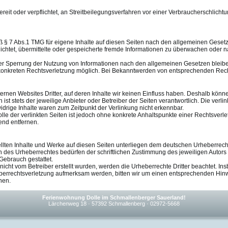
eit oder verpflichtet, an Streitbeilegungsverfahren vor einer Verbraucherschlicht
ß § 7 Abs.1 TMG für eigene Inhalte auf diesen Seiten nach den allgemeinen Gesetz
lichtet, übermittelte oder gespeicherte fremde Informationen zu überwachen oder n
er Sperrung der Nutzung von Informationen nach den allgemeinen Gesetzen bleiben
 konkreten Rechtsverletzung möglich. Bei Bekanntwerden von entsprechenden Rec
ternen Websites Dritter, auf deren Inhalte wir keinen Einfluss haben. Deshalb kön
en ist stets der jeweilige Anbieter oder Betreiber der Seiten verantwortlich. Die ve
idrige Inhalte waren zum Zeitpunkt der Verlinkung nicht erkennbar.
olle der verlinkten Seiten ist jedoch ohne konkrete Anhaltspunkte einer Rechtsve
end entfernen.
ellten Inhalte und Werke auf diesen Seiten unterliegen dem deutschen Urheberrecht.
des Urheberrechtes bedürfen der schriftlichen Zustimmung des jeweiligen Autors b
Gebrauch gestattet.
e nicht vom Betreiber erstellt wurden, werden die Urheberrechte Dritter beachtet. I
heberrechtsverletzung aufmerksam werden, bitten wir um einen entsprechenden Hi
nen.
Ferienwohnung Dolle im Schmallenberger Sauerland!
Lärchenweg 18 · 57392 Schmallenberg · 02972-5668