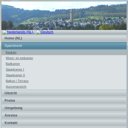
Home (NL)
Apartment
Keuken
Woon- en eetkamer
Badkamer
Slaapkamer I
Slaapkamer II
Balkon / Terrass
Aussenansicht
Uitzicht
Preise
Umgebung
Anreise
Kontakt